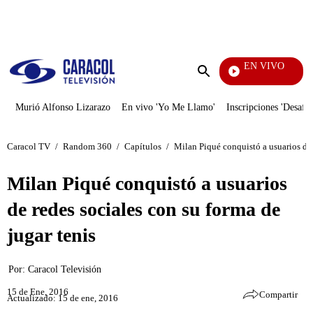
PUBLICIDAD
EN VIVO
Día A Día
Enviar
búsqueda
Murió Alfonso Lizarazo
En vivo 'Yo Me Llamo'
Inscripciones 'Desafío
Caracol TV
/
Random 360
/
Capítulos
/
Milan Piqué conquistó a usuarios de 
Milan Piqué conquistó a usuarios
de redes sociales con su forma de
jugar tenis
Por:
Caracol Televisión
15 de Ene, 2016
Compartir
Actualizado: 15 de ene, 2016