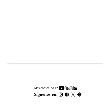
youtube-
Más contenido en
footer
instagram
facebook
twitter
google
Síguenos en: