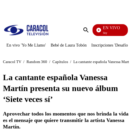
PUBLICIDAD
EN VIVO
La Finca De Hoy
Enviar
búsqueda
En vivo 'Yo Me Llamo'
Bebé de Laura Tobón
Inscripciones 'Desafío'
Caracol TV
/
Random 360
/
Capítulos
/
La cantante española Vanessa Martín 
La cantante española Vanessa
Martín presenta su nuevo álbum
‘Siete veces sí’
Aprovechar todos los momentos que nos brinda la vida
es el mensaje que quiere transmitir la artista Vanessa
Martín.