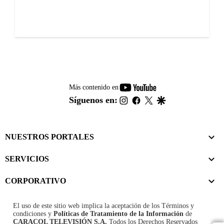
youtube-
Más contenido en
footer
instagram
facebook
twitter
google
Síguenos en:
NUESTROS PORTALES
SERVICIOS
CORPORATIVO
El uso de este sitio web implica la aceptación de los
Términos y
condiciones
y
Políticas de Tratamiento de la Información
de
CARACOL TELEVISIÓN S.A.
Todos los Derechos Reservados