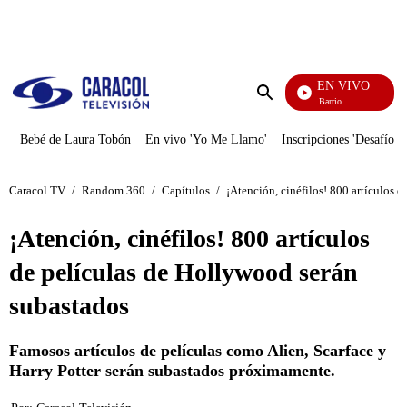
PUBLICIDAD
EN VIVO
María La Del Barrio
Enviar
búsqueda
Bebé de Laura Tobón
En vivo 'Yo Me Llamo'
Inscripciones 'Desafío'
Caracol TV
/
Random 360
/
Capítulos
/
¡Atención, cinéfilos! 800 artículos 
¡Atención, cinéfilos! 800 artículos
de películas de Hollywood serán
subastados
Famosos artículos de películas como Alien, Scarface y
Harry Potter serán subastados próximamente.