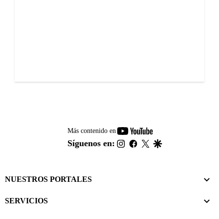
youtube-
Más contenido en
footer
instagram
facebook
twitter
google
Síguenos en:
NUESTROS PORTALES
SERVICIOS