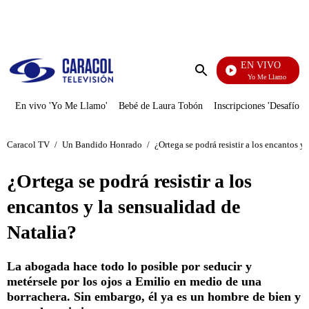
PUBLICIDAD
EN VIVO
Yo Me Llamo
Enviar
búsqueda
En vivo 'Yo Me Llamo'
Bebé de Laura Tobón
Inscripciones 'Desafío'
Caracol TV
/
Un Bandido Honrado
/
¿Ortega se podrá resistir a los encantos y
¿Ortega se podrá resistir a los
encantos y la sensualidad de
Natalia?
La abogada hace todo lo posible por seducir y
metérsele por los ojos a Emilio en medio de una
borrachera. Sin embargo, él ya es un hombre de bien y