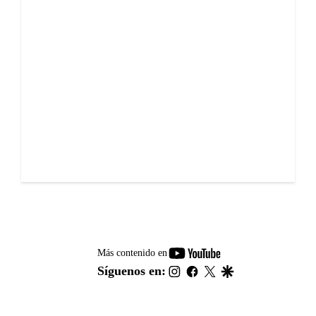
youtube-
Más contenido en
footer
instagram
facebook
twitter
google
Síguenos en: