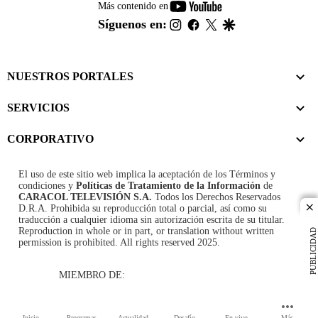
youtube-
Más contenido en
footer
instagram
facebook
twitter
google
Síguenos en:
NUESTROS PORTALES
SERVICIOS
CORPORATIVO
El uso de este sitio web implica la aceptación de los
Términos y
condiciones
y
Políticas de Tratamiento de la Información
de
CARACOL TELEVISIÓN S.A.
Todos los Derechos Reservados
D.R.A. Prohibida su reproducción total o parcial, así como su
cl
traducción a cualquier idioma sin autorización escrita de su titular.
Reproduction in whole or in part, or translation without written
PUBLICIDAD
permission is prohibited. All rights reserved 2025.
MIEMBRO DE:
Inicio
Programas
Actualidad
Desafío
En vivo
Más