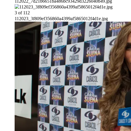
112022_7d21b6651ba486bc93429d3226040b49.jpg
3
of
112
112023_3f809ef356860a4399af5865012f4d1e.jpg