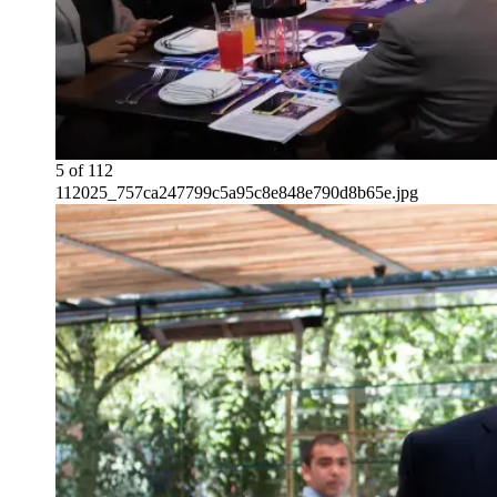
5
of
112
112025_757ca247799c5a95c8e848e790d8b65e.jpg