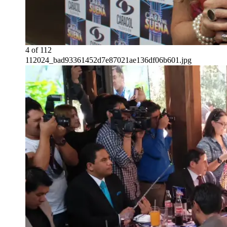
4
of
112
112024_bad93361452d7e87021ae136df06b601.jpg