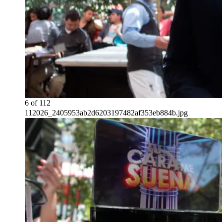
6
of
112
112026_2405953ab2d6203197482af353eb884b.jpg