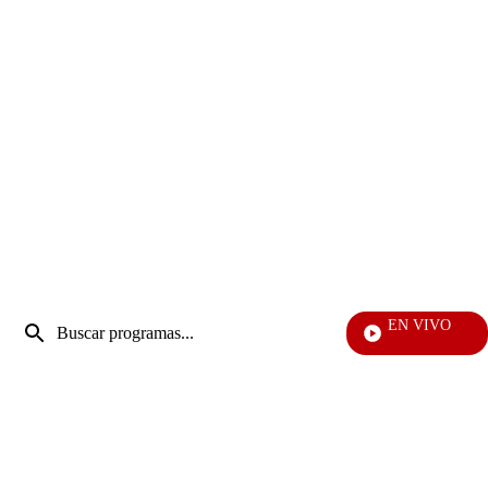
Entrada
EN VIVO
de
Noticias Caracol
Enviar
búsqueda
búsqueda