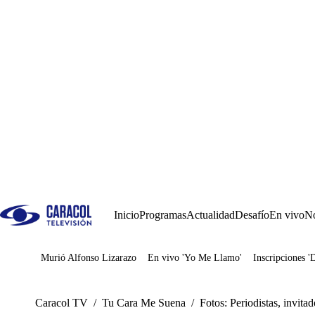
Inicio
Programas
Actualidad
Desafío
En vivo
No
Murió Alfonso Lizarazo
En vivo 'Yo Me Llamo'
Inscripciones '
Juegos
Caracol TV
/
Tu Cara Me Suena
/
Fotos: Periodistas, invita