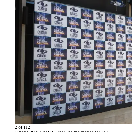
2
of
112