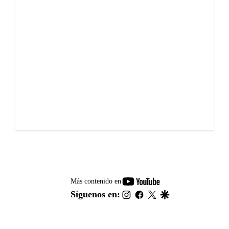
youtube-
Más contenido en
footer
instagram
facebook
twitter
google
Síguenos en: