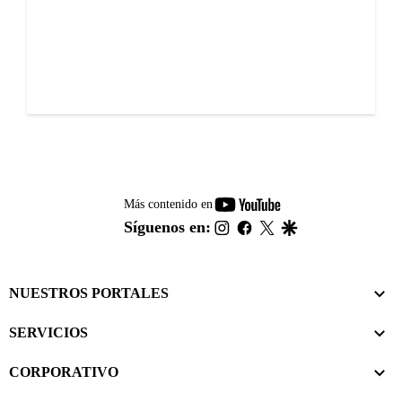
youtube-
Más contenido en
footer
instagram
facebook
twitter
google
Síguenos en:
NUESTROS PORTALES
SERVICIOS
CORPORATIVO