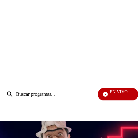
Entrada
EN VIVO
de
Doble V
Enviar
búsqueda
búsqueda