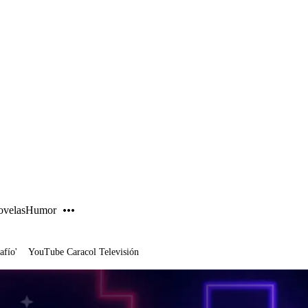
PUBLICIDAD
velas
Humor
afío'
YouTube Caracol Televisión