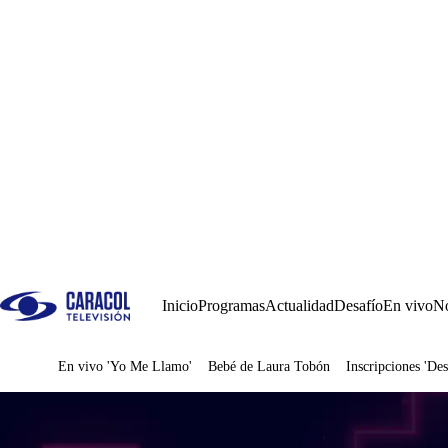
Inicio
Programas
Actualidad
Desafío
En vivo
No
En vivo 'Yo Me Llamo'
Bebé de Laura Tobón
Inscripciones 'Des
Juegos