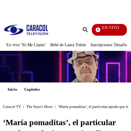
PUBLICIDAD
EN VIVO
Yo Me Llamo
Enviar
búsqueda
En vivo 'Yo Me Llamo'
Bebé de Laura Tobón
Inscripciones 'Desafío'
Inicio
Capítulos
Caracol TV
/
The Suso's Show
/
‘María pomaditas’, el particular apodo que le 
‘María pomaditas’, el particular