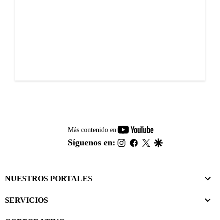
youtube-
Más contenido en
footer
instagram
facebook
twitter
google
Síguenos en:
NUESTROS PORTALES
SERVICIOS