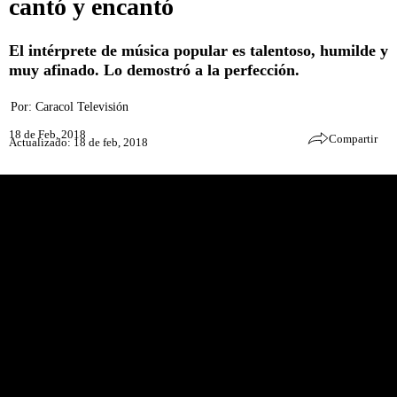
cantó y encantó
El intérprete de música popular es talentoso, humilde y
muy afinado. Lo demostró a la perfección.
Por:
Caracol Televisión
18 de Feb, 2018
Compartir
Actualizado: 18 de feb, 2018