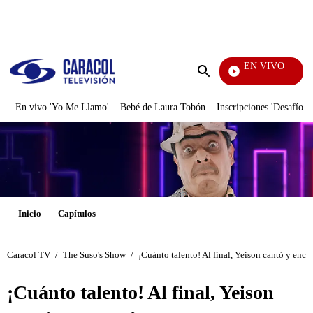
PUBLICIDAD
EN VIVO
Televentas
Enviar
búsqueda
En vivo 'Yo Me Llamo'
Bebé de Laura Tobón
Inscripciones 'Desafío'
Inicio
Capítulos
Caracol TV
/
The Suso's Show
/
¡Cuánto talento! Al final, Yeison cantó y enca
¡Cuánto talento! Al final, Yeison