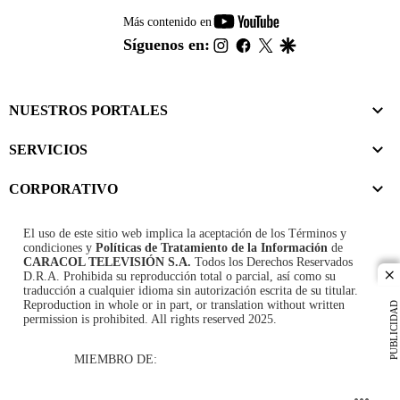
youtube-
Más contenido en
footer
instagram
facebook
twitter
google
Síguenos en:
NUESTROS PORTALES
SERVICIOS
CORPORATIVO
El uso de este sitio web implica la aceptación de los
Términos y
condiciones
y
Políticas de Tratamiento de la Información
de
CARACOL TELEVISIÓN S.A.
Todos los Derechos Reservados
D.R.A. Prohibida su reproducción total o parcial, así como su
cl
traducción a cualquier idioma sin autorización escrita de su titular.
Reproduction in whole or in part, or translation without written
PUBLICIDAD
permission is prohibited. All rights reserved 2025.
MIEMBRO DE: