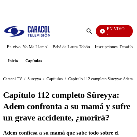
PUBLICIDAD
EN VIVO
Pura Diversión
Enviar
búsqueda
En vivo 'Yo Me Llamo'
Bebé de Laura Tobón
Inscripciones 'Desafío'
Inicio
Capítulos
Caracol TV
/
Sureyya
/
Capítulos
/
Capítulo 112 completo Süreyya: Adem con
Capítulo 112 completo Süreyya:
Adem confronta a su mamá y sufre
un grave accidente, ¿morirá?
Adem confiesa a su mamá que sabe todo sobre el