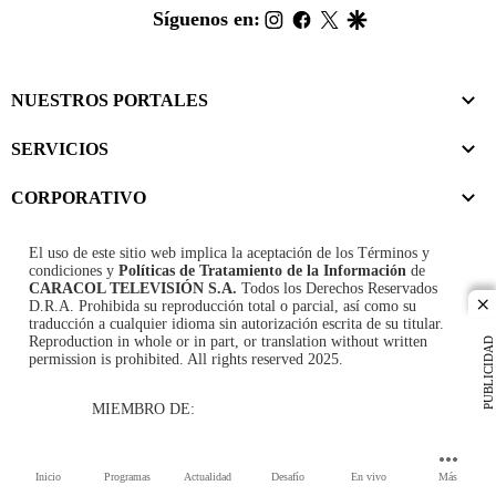
footer
instagram
facebook
twitter
google
Síguenos en:
NUESTROS PORTALES
SERVICIOS
CORPORATIVO
El uso de este sitio web implica la aceptación de los
Términos y
condiciones
y
Políticas de Tratamiento de la Información
de
CARACOL TELEVISIÓN S.A.
Todos los Derechos Reservados
D.R.A. Prohibida su reproducción total o parcial, así como su
cl
traducción a cualquier idioma sin autorización escrita de su titular.
Reproduction in whole or in part, or translation without written
PUBLICIDAD
permission is prohibited. All rights reserved 2025.
MIEMBRO DE:
Inicio
Programas
Actualidad
Desafío
En vivo
Más