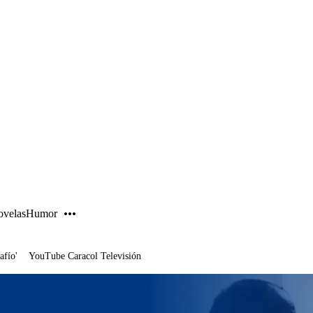
PUBLICIDAD
velas
Humor
afío'
YouTube Caracol Televisión