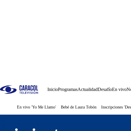
Inicio
Programas
Actualidad
Desafío
En vivo
No
En vivo 'Yo Me Llamo'
Bebé de Laura Tobón
Inscripciones 'Des
Juegos