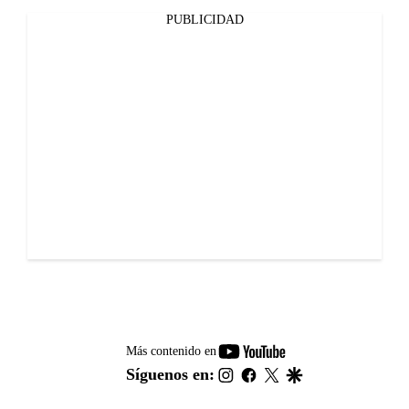
PUBLICIDAD
youtube-
Más contenido en
footer
instagram
facebook
twitter
google
Síguenos en: