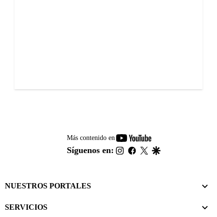
youtube-
Más contenido en
footer
instagram
facebook
twitter
google
Síguenos en:
NUESTROS PORTALES
SERVICIOS