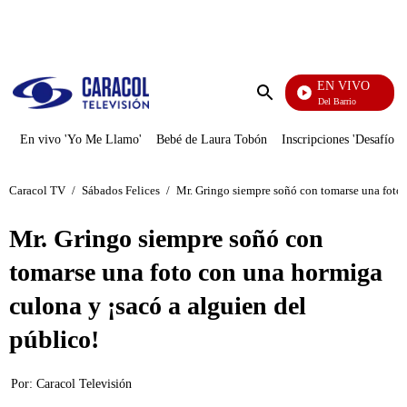
PUBLICIDAD
EN VIVO
María La Del Barrio
Enviar
búsqueda
En vivo 'Yo Me Llamo'
Bebé de Laura Tobón
Inscripciones 'Desafío'
Caracol TV
/
Sábados Felices
/
Mr. Gringo siempre soñó con tomarse una foto 
Mr. Gringo siempre soñó con
tomarse una foto con una hormiga
culona y ¡sacó a alguien del
público!
Por:
Caracol Televisión