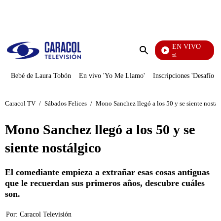
PUBLICIDAD
EN VIVO
Noticias Caracol
Enviar
búsqueda
Bebé de Laura Tobón
En vivo 'Yo Me Llamo'
Inscripciones 'Desafío'
Caracol TV
/
Sábados Felices
/
Mono Sanchez llegó a los 50 y se siente nostál
Mono Sanchez llegó a los 50 y se
siente nostálgico
El comediante empieza a extrañar esas cosas antiguas
que le recuerdan sus primeros años, descubre cuáles
son.
Por:
Caracol Televisión