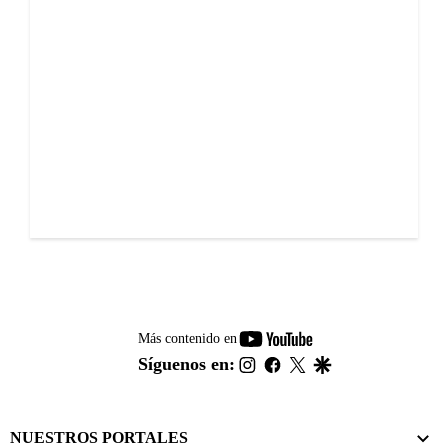
youtube-
Más contenido en
footer
instagram
facebook
twitter
google
Síguenos en:
NUESTROS PORTALES