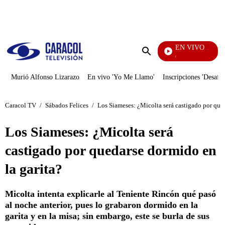
PUBLICIDAD
EN VIVO
Rafael Orozco
Enviar
búsqueda
Murió Alfonso Lizarazo
En vivo 'Yo Me Llamo'
Inscripciones 'Desafío
Caracol TV
/
Sábados Felices
/
Los Siameses: ¿Micolta será castigado por qued
Los Siameses: ¿Micolta será
castigado por quedarse dormido en
la garita?
Micolta intenta explicarle al Teniente Rincón qué pasó
al noche anterior, pues lo grabaron dormido en la
garita y en la misa; sin embargo, este se burla de sus