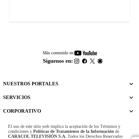
youtube-
Más contenido en
footer
instagram
facebook
twitter
google
Síguenos en:
NUESTROS PORTALES
SERVICIOS
CORPORATIVO
El uso de este sitio web implica la aceptación de los
Términos y
condiciones
y
Políticas de Tratamiento de la Información
de
CARACOL TELEVISIÓN S.A.
Todos los Derechos Reservados