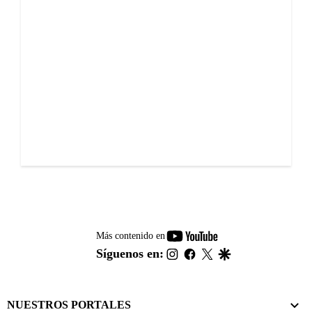
youtube-
Más contenido en
footer
instagram
facebook
twitter
google
Síguenos en:
NUESTROS PORTALES