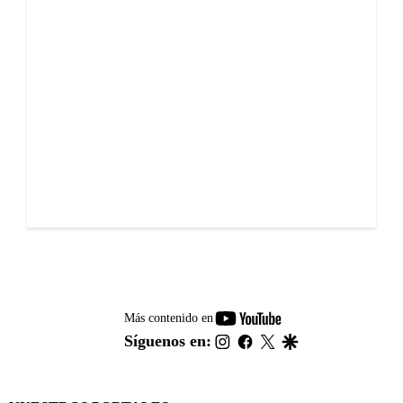
youtube-
Más contenido en
footer
instagram
facebook
twitter
google
Síguenos en: