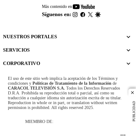
youtube-
Más contenido en
footer
instagram
facebook
twitter
google
Síguenos en:
NUESTROS PORTALES
SERVICIOS
CORPORATIVO
El uso de este sitio web implica la aceptación de los
Términos y
condiciones
y
Políticas de Tratamiento de la Información
de
CARACOL TELEVISIÓN S.A.
Todos los Derechos Reservados
D.R.A. Prohibida su reproducción total o parcial, así como su
cl
traducción a cualquier idioma sin autorización escrita de su titular.
Reproduction in whole or in part, or translation without written
PUBLICIDAD
permission is prohibited. All rights reserved 2025.
MIEMBRO DE: