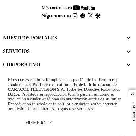
youtube-
Más contenido en
footer
instagram
facebook
twitter
google
Síguenos en:
NUESTROS PORTALES
SERVICIOS
CORPORATIVO
El uso de este sitio web implica la aceptación de los
Términos y
condiciones
y
Políticas de Tratamiento de la Información
de
CARACOL TELEVISIÓN S.A.
Todos los Derechos Reservados
D.R.A. Prohibida su reproducción total o parcial, así como su
cl
traducción a cualquier idioma sin autorización escrita de su titular.
Reproduction in whole or in part, or translation without written
PUBLICIDAD
permission is prohibited. All rights reserved 2025.
MIEMBRO DE: