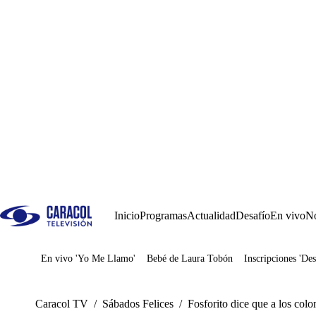
Inicio
Programas
Actualidad
Desafío
En vivo
No
En vivo 'Yo Me Llamo'
Bebé de Laura Tobón
Inscripciones 'Des
Juegos
Caracol TV
/
Sábados Felices
/
Fosforito dice que a los colo