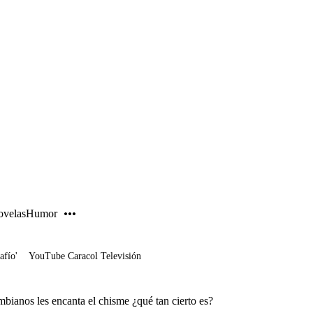
PUBLICIDAD
velas
Humor
afío'
YouTube Caracol Televisión
mbianos les encanta el chisme ¿qué tan cierto es?