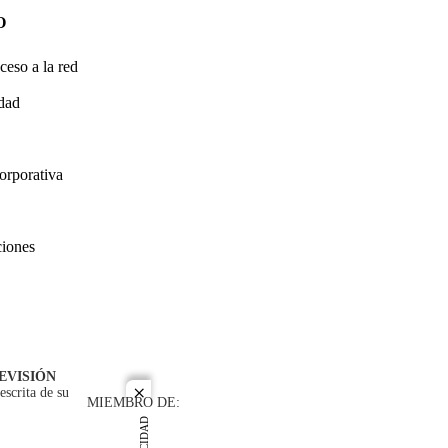
O
ceso a la red
idad
orporativa
ciones
EVISIÓN
escrita de su
close
MIEMBRO DE: