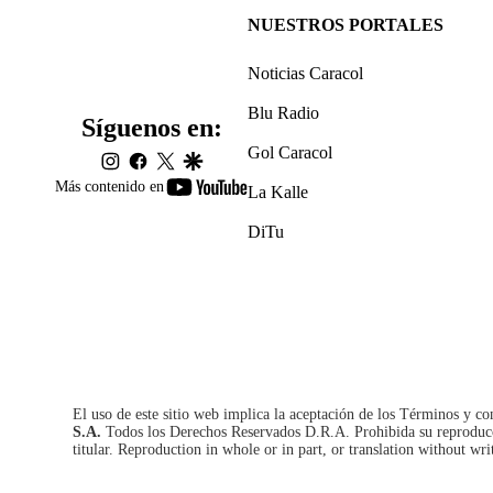
NUESTROS PORTALES
Noticias Caracol
Blu Radio
Síguenos en:
Gol Caracol
instagram
facebook
twitter
google
youtube-
Más contenido en
La Kalle
footer
DiTu
El uso de este sitio web implica la aceptación de los
Términos y co
S.A.
Todos los Derechos Reservados D.R.A. Prohibida su reproducció
titular. Reproduction in whole or in part, or translation without wri