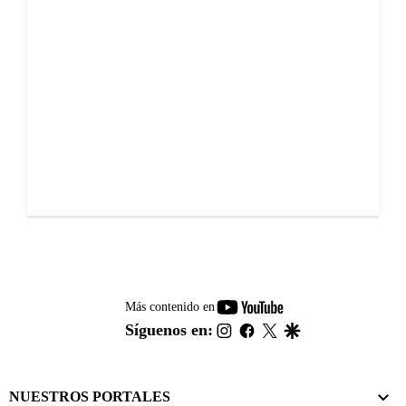
youtube-
Más contenido en
footer
instagram
facebook
twitter
google
Síguenos en:
NUESTROS PORTALES