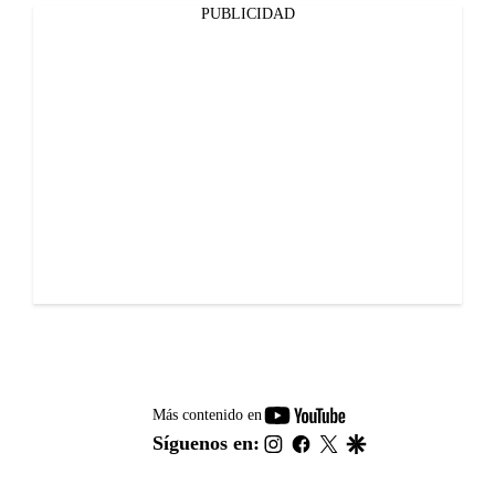
PUBLICIDAD
youtube-
Más contenido en
footer
instagram
facebook
twitter
google
Síguenos en: