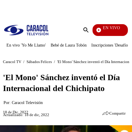
PUBLICIDAD
EN VIVO
Entre Ojos
Enviar
búsqueda
En vivo 'Yo Me Llamo'
Bebé de Laura Tobón
Inscripciones 'Desafío'
Caracol TV
/
Sábados Felices
/
'El Mono' Sánchez inventó el Día Internaciona
'El Mono' Sánchez inventó el Día
Internacional del Chichipato
Por:
Caracol Televisión
18 de Dic, 2022
Compartir
Actualizado: 18 de dic, 2022