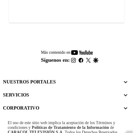
youtube-
Más contenido en
footer
instagram
facebook
twitter
google
Síguenos en:
NUESTROS PORTALES
SERVICIOS
CORPORATIVO
El uso de este sitio web implica la aceptación de los
Términos y
condiciones
y
Políticas de Tratamiento de la Información
de
CARACOL TELEVISIÓN S.A.
Todos los Derechos Reservados