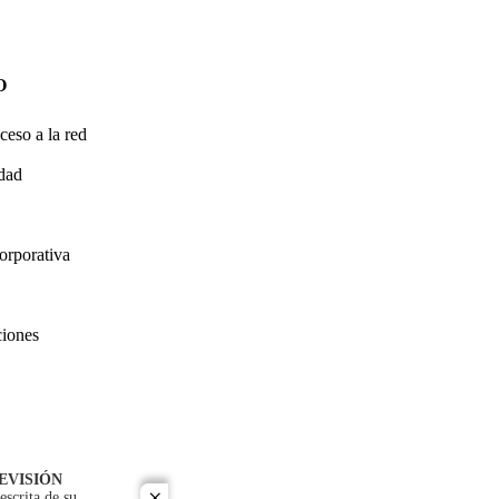
O
ceso a la red
idad
orporativa
ciones
EVISIÓN
escrita de su