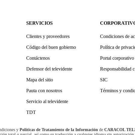
SERVICIOS
CORPORATIV
Clientes y proveedores
Condiciones de ac
Código del buen gobierno
Política de privac
Contáctenos
Portal corporativo
Defensor del televidente
Responsabilidad c
Mapa del sitio
SIC
Pauta con nosotros
Términos y condi
Servicio al televidente
TDT
ndiciones
y
Políticas de Tratamiento de la Información
de
CARACOL TEL
n total o parcial, así como su traducción a cualquier idioma sin autorización 