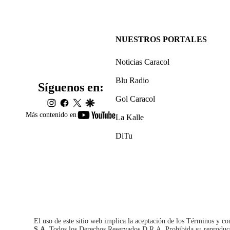
NUESTROS PORTALES
Noticias Caracol
Blu Radio
Síguenos en:
Gol Caracol
instagram
facebook
twitter
google
youtube-
Más contenido en
La Kalle
footer
DiTu
El uso de este sitio web implica la aceptación de los
Términos y co
S.A.
Todos los Derechos Reservados D.R.A. Prohibida su reproducció