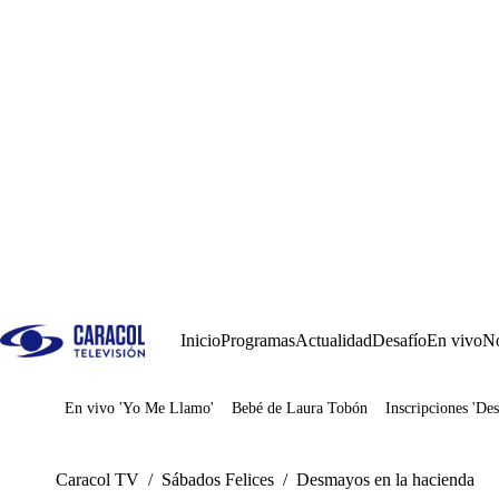
Inicio
Programas
Actualidad
Desafío
En vivo
No
En vivo 'Yo Me Llamo'
Bebé de Laura Tobón
Inscripciones 'Des
Juegos
Caracol TV
/
Sábados Felices
/
Desmayos en la hacienda