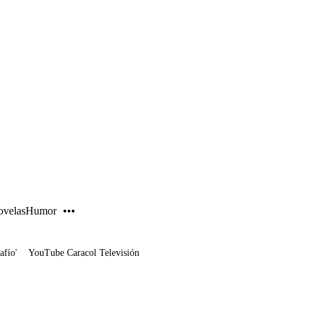
PUBLICIDAD
velas
Humor
afío'
YouTube Caracol Televisión