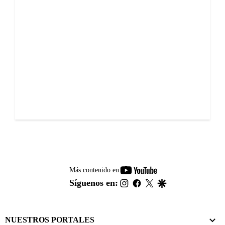
youtube-
Más contenido en
footer
instagram
facebook
twitter
google
Síguenos en:
NUESTROS PORTALES