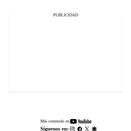
PUBLICIDAD
youtube-
Más contenido en
footer
instagram
facebook
twitter
google
Síguenos en: