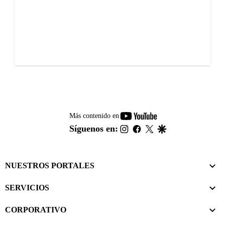
youtube-
Más contenido en
footer
instagram
facebook
twitter
google
Síguenos en:
NUESTROS PORTALES
SERVICIOS
CORPORATIVO