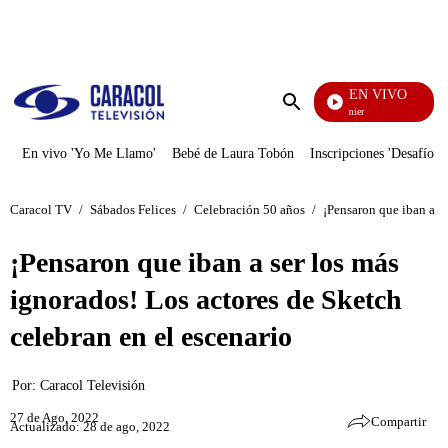
PUBLICIDAD
EN VIVO
Noches De Premier
Enviar
búsqueda
En vivo 'Yo Me Llamo'
Bebé de Laura Tobón
Inscripciones 'Desafío'
Caracol TV
/
Sábados Felices
/
Celebración 50 años
/
¡Pensaron que iban a se
¡Pensaron que iban a ser los más
ignorados! Los actores de Sketch
celebran en el escenario
Por:
Caracol Televisión
27 de Ago, 2022
Compartir
Actualizado: 28 de ago, 2022