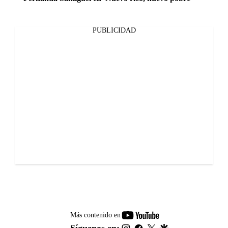
PUBLICIDAD
youtube-
Más contenido en
footer
instagram
facebook
twitter
google