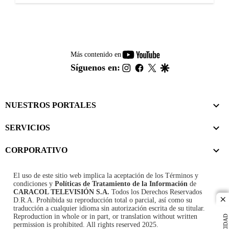
youtube-
Más contenido en
footer
instagram
facebook
twitter
google
Síguenos en:
NUESTROS PORTALES
SERVICIOS
CORPORATIVO
El uso de este sitio web implica la aceptación de los
Términos y
condiciones
y
Políticas de Tratamiento de la Información
de
CARACOL TELEVISIÓN S.A.
Todos los Derechos Reservados
D.R.A. Prohibida su reproducción total o parcial, así como su
cl
traducción a cualquier idioma sin autorización escrita de su titular.
Reproduction in whole or in part, or translation without written
permission is prohibited. All rights reserved 2025.