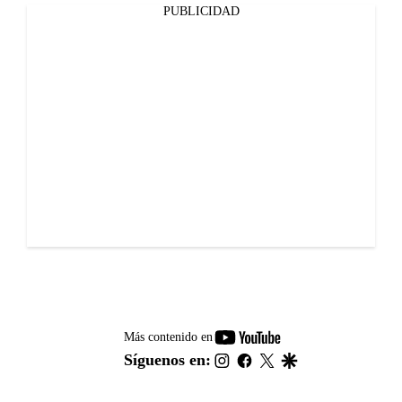
PUBLICIDAD
youtube-
Más contenido en
footer
instagram
facebook
twitter
google
Síguenos en: