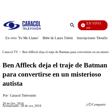
PUBLICIDAD
EN VIVO
También Caerás
Enviar
búsqueda
En vivo 'Yo Me Llamo'
Bebé de Laura Tobón
Inscripciones 'Desafío'
Caracol TV
/
Ben Affleck deja el traje de Batman para convertirse en un misterio
Ben Affleck deja el traje de Batman
para convertirse en un misterioso
autista
Por:
Caracol Televisión
28 de Oct, 2016
Compartir
Actualizado: 28 de oct, 2016