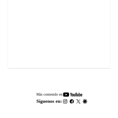
youtube-
Más contenido en
footer
instagram
facebook
twitter
google
Síguenos en: