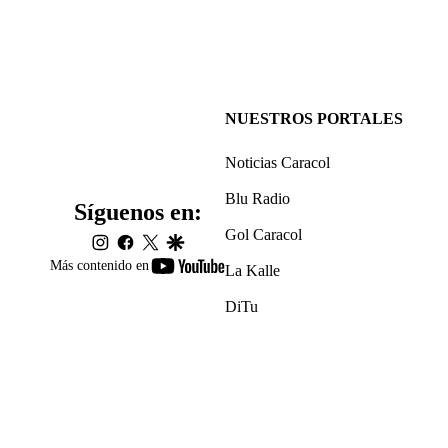
NUESTROS PORTALES
Noticias Caracol
Blu Radio
Síguenos en:
Gol Caracol
instagram
facebook
twitter
google
youtube-
Más contenido en
La Kalle
footer
DiTu