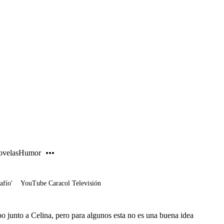
PUBLICIDAD
velas
Humor
afío'
YouTube Caracol Televisión
po junto a Celina, pero para algunos esta no es una buena idea