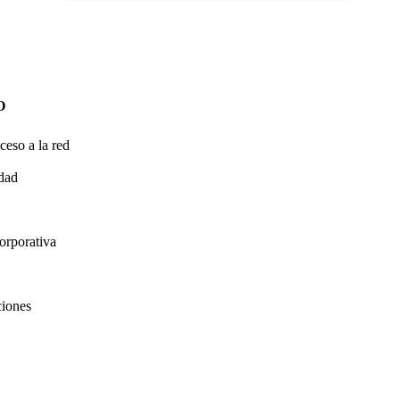
O
ceso a la red
idad
orporativa
ciones