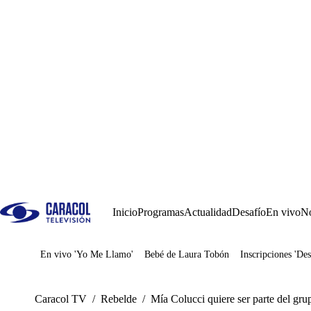
Inicio
Programas
Actualidad
Desafío
En vivo
No
En vivo 'Yo Me Llamo'
Bebé de Laura Tobón
Inscripciones 'Des
Juegos
Caracol TV
/
Rebelde
/
Mía Colucci quiere ser parte del gru