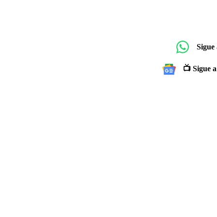
Sigue
📺 Sigue a