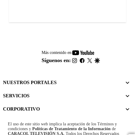
youtube-
Más contenido en
footer
instagram
facebook
twitter
google
Síguenos en:
NUESTROS PORTALES
SERVICIOS
CORPORATIVO
El uso de este sitio web implica la aceptación de los
Términos y
condiciones
y
Políticas de Tratamiento de la Información
de
CARACOL TELEVISIÓN S.A.
Todos los Derechos Reservados