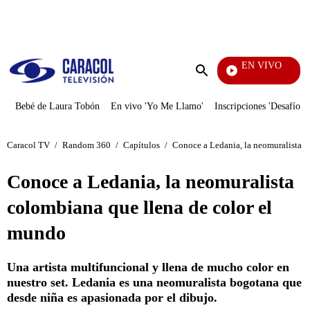
PUBLICIDAD
EN VIVO
EFÉ
Enviar
búsqueda
Bebé de Laura Tobón
En vivo 'Yo Me Llamo'
Inscripciones 'Desafío'
Caracol TV
/
Random 360
/
Capítulos
/
Conoce a Ledania, la neomuralista c
Conoce a Ledania, la neomuralista
colombiana que llena de color el
mundo
Una artista multifuncional y llena de mucho color en
nuestro set. Ledania es una neomuralista bogotana que
desde niña es apasionada por el dibujo.