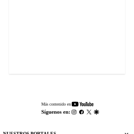
youtube-
Más contenido en
footer
instagram
facebook
twitter
google
Síguenos en:
NUESTROS PORTALES