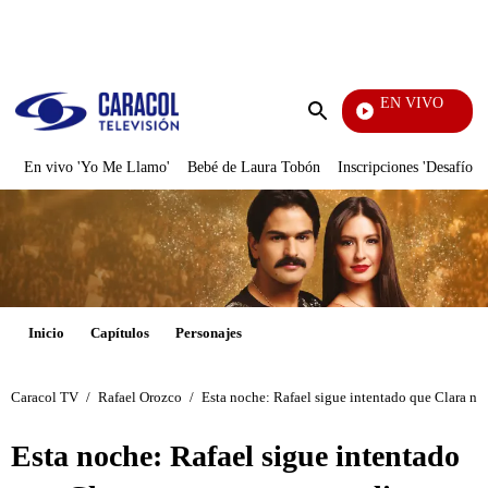
PUBLICIDAD
EN VIVO
Día A Día
Enviar
búsqueda
En vivo 'Yo Me Llamo'
Bebé de Laura Tobón
Inscripciones 'Desafío'
Inicio
Capítulos
Personajes
Caracol TV
/
Rafael Orozco
/
Esta noche: Rafael sigue intentado que Clara no
Esta noche: Rafael sigue intentado