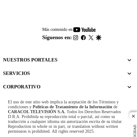
youtube-
Más contenido en
footer
instagram
facebook
twitter
google
Síguenos en:
NUESTROS PORTALES
SERVICIOS
CORPORATIVO
El uso de este sitio web implica la aceptación de los
Términos y
condiciones
y
Políticas de Tratamiento de la Información
de
CARACOL TELEVISIÓN S.A.
Todos los Derechos Reservados
D.R.A. Prohibida su reproducción total o parcial, así como su
cl
traducción a cualquier idioma sin autorización escrita de su titular.
Reproduction in whole or in part, or translation without written
PUBLICIDAD
permission is prohibited. All rights reserved 2025.