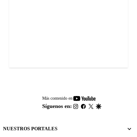
youtube-
Más contenido en
footer
instagram
facebook
twitter
google
Síguenos en:
NUESTROS PORTALES