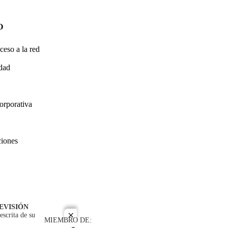
O
ceso a la red
idad
orporativa
ciones
EVISIÓN
escrita de su
close
MIEMBRO DE: