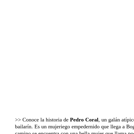
>> Conoce la historia de
Pedro Coral
, un galán atípi
bailarín. Es un mujeriego empedernido que llega a Bogo
camino se encuentra con una bella mujer que llama po