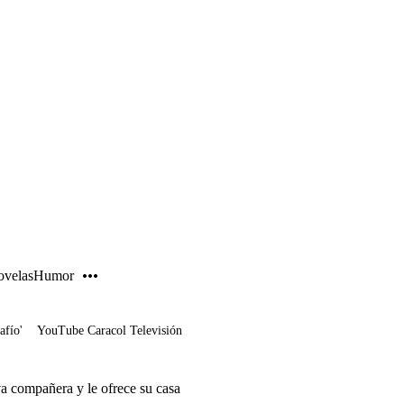
PUBLICIDAD
velas
Humor
afío'
YouTube Caracol Televisión
a compañera y le ofrece su casa