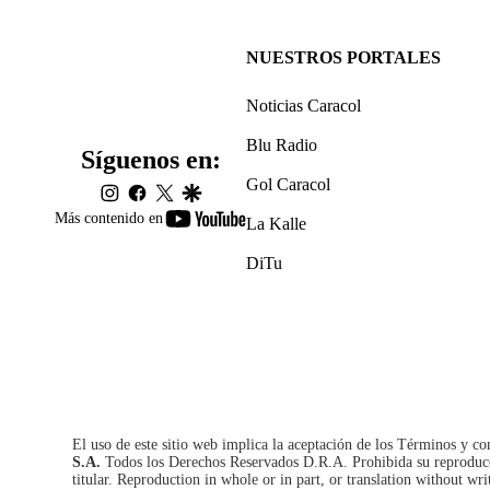
NUESTROS PORTALES
Noticias Caracol
Blu Radio
Síguenos en:
Gol Caracol
instagram
facebook
twitter
google
youtube-
Más contenido en
La Kalle
footer
DiTu
El uso de este sitio web implica la aceptación de los
Términos y co
S.A.
Todos los Derechos Reservados D.R.A. Prohibida su reproducció
titular. Reproduction in whole or in part, or translation without wri