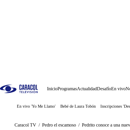
Inicio
Programas
Actualidad
Desafío
En vivo
No
En vivo 'Yo Me Llamo'
Bebé de Laura Tobón
Inscripciones 'Des
Juegos
Caracol TV
/
Pedro el escamoso
/
Pedrito conoce a una nuev