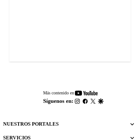
youtube-
Más contenido en
footer
instagram
facebook
twitter
google
Síguenos en:
NUESTROS PORTALES
SERVICIOS