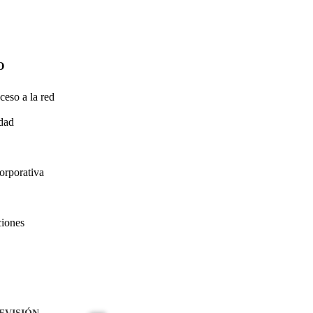
O
ceso a la red
idad
orporativa
ciones