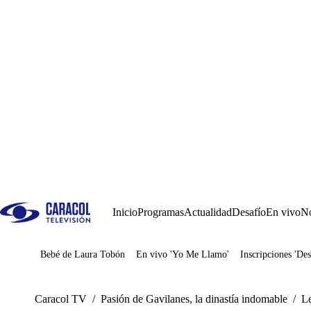
Inicio
Programas
Actualidad
Desafío
En vivo
No
Bebé de Laura Tobón
En vivo 'Yo Me Llamo'
Inscripciones 'Des
Juegos
Caracol TV
/
Pasión de Gavilanes, la dinastía indomable
/
Le