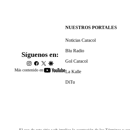
NUESTROS PORTALES
Noticias Caracol
Blu Radio
Síguenos en:
Gol Caracol
instagram
facebook
twitter
google
youtube-
Más contenido en
La Kalle
footer
DiTu