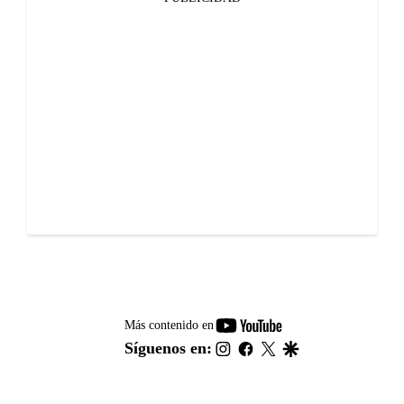
youtube-
Más contenido en
footer
instagram
facebook
twitter
google
Síguenos en: