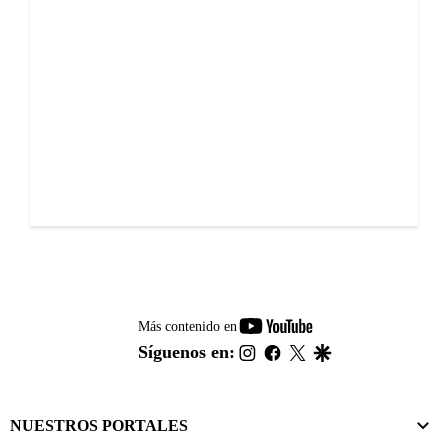
youtube-
Más contenido en
footer
instagram
facebook
twitter
google
Síguenos en:
NUESTROS PORTALES