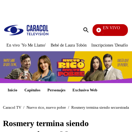
PUBLICIDAD
EN VIVO
También Caerás
Enviar
búsqueda
En vivo 'Yo Me Llamo'
Bebé de Laura Tobón
Inscripciones 'Desafío'
Inicio
Capítulos
Personajes
Exclusivo Web
Caracol TV
/
Nuevo rico, nuevo pobre
/
Rosmery termina siendo secuestrada 
Rosmery termina siendo