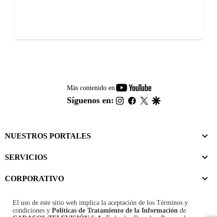
youtube-
Más contenido en
footer
instagram
facebook
twitter
google
Síguenos en:
NUESTROS PORTALES
SERVICIOS
CORPORATIVO
El uso de este sitio web implica la aceptación de los
Términos y
condiciones
y
Políticas de Tratamiento de la Información
de