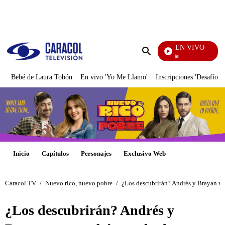
PUBLICIDAD
EN VIVO
También Caerás
Enviar
búsqueda
Bebé de Laura Tobón
En vivo 'Yo Me Llamo'
Inscripciones 'Desafío'
Inicio
Capítulos
Personajes
Exclusivo Web
Caracol TV
/
Nuevo rico, nuevo pobre
/
¿Los descubrirán? Andrés y Brayan v
¿Los descubrirán? Andrés y