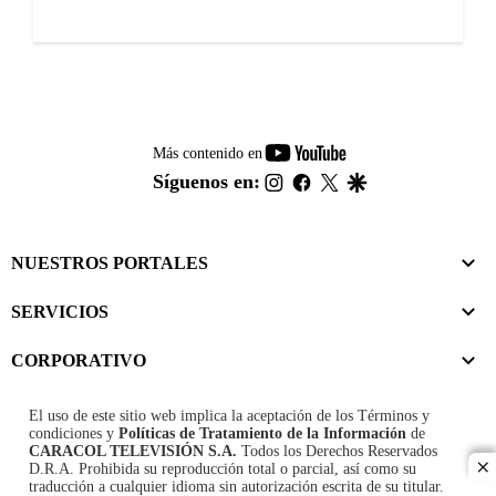
youtube-
Más contenido en
footer
instagram
facebook
twitter
google
Síguenos en:
NUESTROS PORTALES
SERVICIOS
CORPORATIVO
El uso de este sitio web implica la aceptación de los
Términos y
condiciones
y
Políticas de Tratamiento de la Información
de
CARACOL TELEVISIÓN S.A.
Todos los Derechos Reservados
D.R.A. Prohibida su reproducción total o parcial, así como su
cl
traducción a cualquier idioma sin autorización escrita de su titular.