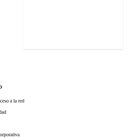
O
ceso a la red
idad
orporativa