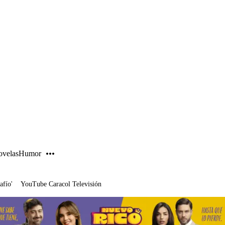
PUBLICIDAD
velas
Humor
afío'
YouTube Caracol Televisión