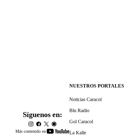
NUESTROS PORTALES
Noticias Caracol
Blu Radio
Síguenos en:
Gol Caracol
instagram
facebook
twitter
google
youtube-
Más contenido en
La Kalle
footer