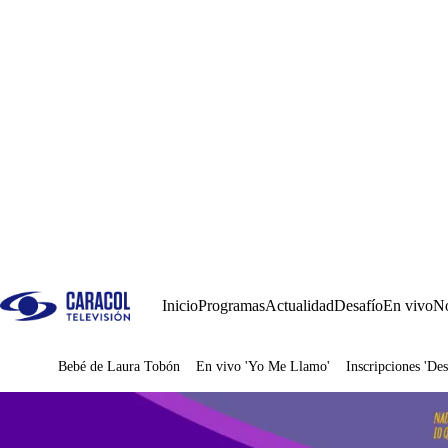
Inicio
Programas
Actualidad
Desafío
En vivo
No
Bebé de Laura Tobón
En vivo 'Yo Me Llamo'
Inscripciones 'Des
Juegos