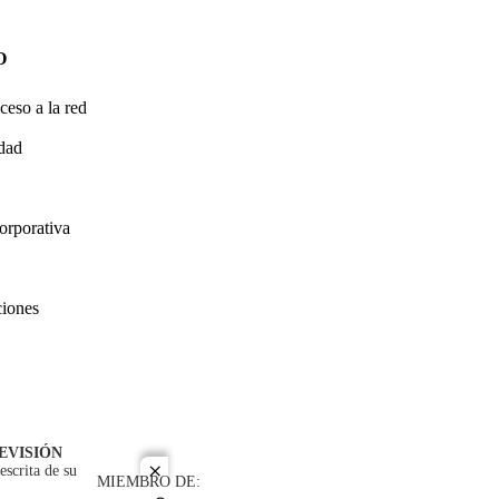
O
ceso a la red
idad
orporativa
ciones
EVISIÓN
escrita de su
close
MIEMBRO DE: