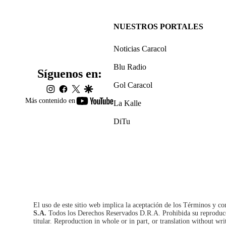
NUESTROS PORTALES
Noticias Caracol
Blu Radio
Síguenos en:
Gol Caracol
instagram
facebook
twitter
google
youtube-
Más contenido en
La Kalle
footer
DiTu
El uso de este sitio web implica la aceptación de los
Términos y co
S.A.
Todos los Derechos Reservados D.R.A. Prohibida su reproducció
titular. Reproduction in whole or in part, or translation without wri