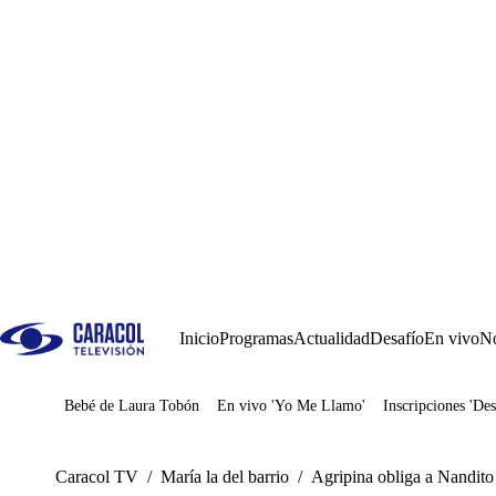
Inicio
Programas
Actualidad
Desafío
En vivo
No
Bebé de Laura Tobón
En vivo 'Yo Me Llamo'
Inscripciones 'Des
Juegos
Caracol TV
/
María la del barrio
/
Agripina obliga a Nandito