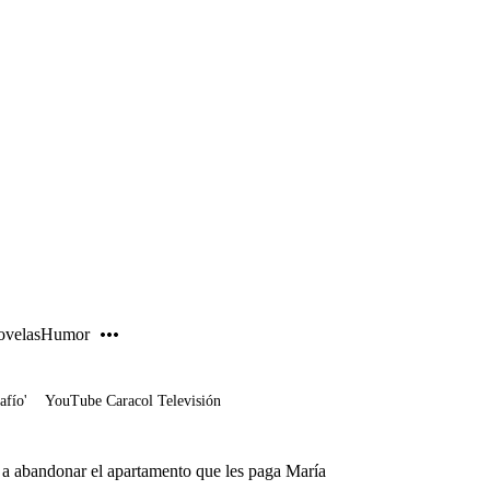
PUBLICIDAD
velas
Humor
afío'
YouTube Caracol Televisión
 a abandonar el apartamento que les paga María