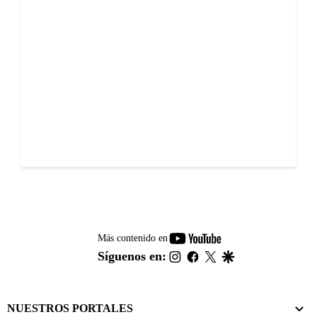
youtube-
Más contenido en
footer
instagram
facebook
twitter
google
Síguenos en:
NUESTROS PORTALES