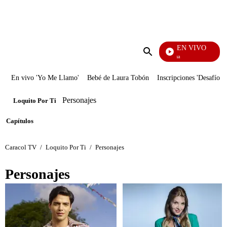
PUBLICIDAD
EN VIVO
Ciudad Lejana
Enviar
búsqueda
En vivo 'Yo Me Llamo'
Bebé de Laura Tobón
Inscripciones 'Desafío'
Personajes
Loquito Por Ti
Capítulos
Caracol TV
/
Loquito Por Ti
/
Personajes
Personajes