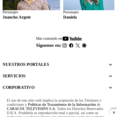
Personajes
Personajes
Juancho Argote
Daniela
youtube-
Más contenido en
footer
instagram
facebook
twitter
google
Síguenos en:
NUESTROS PORTALES
SERVICIOS
CORPORATIVO
El uso de este sitio web implica la aceptación de los
Términos y
condiciones
y
Políticas de Tratamiento de la Información
de
CARACOL TELEVISIÓN S.A.
Todos los Derechos Reservados
D.R.A. Prohibida su reproducción total o parcial, así como su
cl